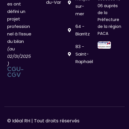
du-Var
es ont
06 auprès
sur-
défini un
de la
mer
projet
Préfecture
profession
64 -
de la région
PACA
nel à l’issue
Biarritz
du bilan
83 -
(au
Saint-
02/01/2025
Raphaël
)
CGU-
CGV
© Idéal RH | Tout droits réservés