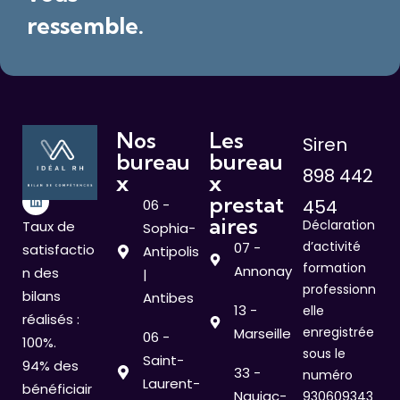
ressemble.
Nos
Les
Siren
bureau
bureau
898 442
x
x
prestat
454
06 -
aires
Déclaration
Taux de
Sophia-
d’activité
07 -
satisfactio
Antipolis
formation
Annonay
n des
|
professionn
bilans
Antibes
13 -
elle
réalisés :
enregistrée
Marseille
06 -
100%.
sous le
Saint-
94% des
33 -
numéro
Laurent-
bénéficiair
Naujac-
930609343