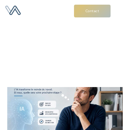
Contact
Bilan de compétences et
intelligence artificielle : le
guide pratique pour
anticiper votre reconversion
en 2026