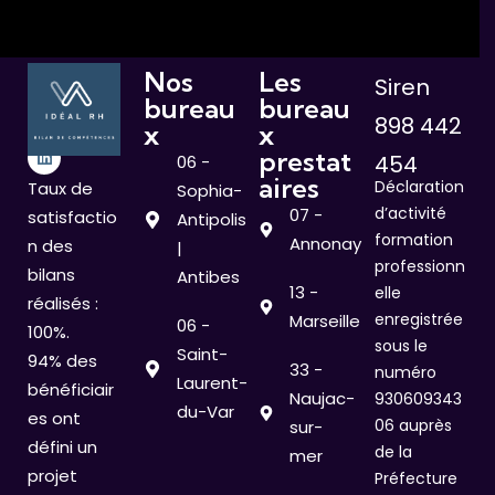
Nos
Les
Siren
bureau
bureau
898 442
x
x
prestat
454
06 -
aires
Déclaration
Taux de
Sophia-
d’activité
07 -
satisfactio
Antipolis
formation
Annonay
n des
|
professionn
bilans
Antibes
13 -
elle
réalisés :
enregistrée
Marseille
06 -
100%.
sous le
Saint-
94% des
33 -
numéro
Laurent-
bénéficiair
Naujac-
930609343
du-Var
es ont
06 auprès
sur-
défini un
de la
mer
projet
Préfecture