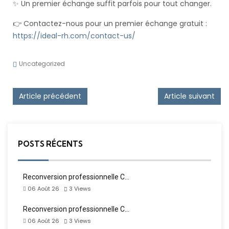
✨ Un premier échange suffit parfois pour tout changer.
👉 Contactez-nous pour un premier échange gratuit :
https://ideal-rh.com/contact-us/
Uncategorized
Post navigation
Article précédent
Article suivant
POSTS RÉCENTS
Reconversion professionnelle C…
06 Août 26
3
Views
Reconversion professionnelle C…
06 Août 26
3
Views