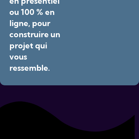
en présentiel
ou 100 % en
ligne, pour
construire un
projet qui
vous
ressemble.